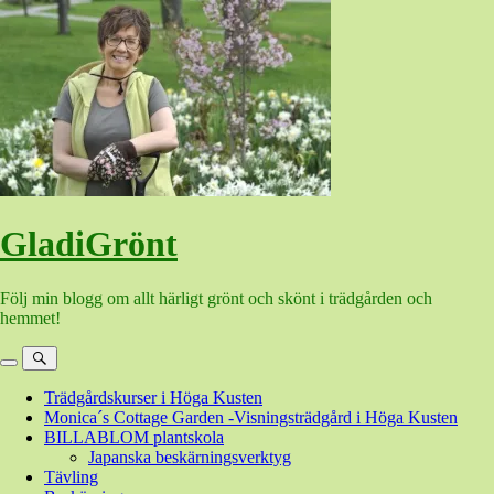
Hoppa
till
innehåll
GladiGrönt
Följ min blogg om allt härligt grönt och skönt i trädgården och
hemmet!
Meny
Sök
Trädgårdskurser i Höga Kusten
Monica´s Cottage Garden -Visningsträdgård i Höga Kusten
BILLABLOM plantskola
Japanska beskärningsverktyg
Tävling