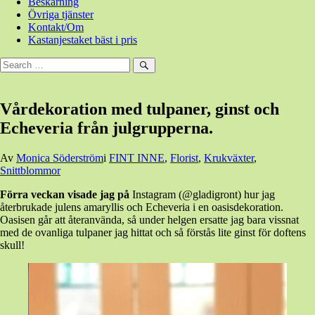
Beskärning
Övriga tjänster
Kontakt/Om
Kastanjestaket bäst i pris
Sök
efter:
Sök
Vårdekoration med tulpaner, ginst och
Echeveria från julgrupperna.
Den
Av
Monica Söderström
i
FINT INNE
,
Florist
,
Krukväxter
,
31
Snittblommor
januari,
Förra veckan visade jag på
Instagram (@gladigront) hur jag
2022
31
återbrukade julens amaryllis och Echeveria i en oasisdekoration.
januari,
Oasisen går att återanvända, så under helgen ersatte jag bara vissnat
2022
med de ovanliga tulpaner jag hittat och så förstås lite ginst för doftens
skull!