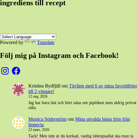
ingrediens till recept
Powered by
Translate
Följ mig på Instagram och Facebook!
Instagram
Facebook
Kristina Rydfjäll
om
Tävling med 6 av mina favoritfröer
till 2 vinnare!
12 maj, 2026
Jag har bara läst och hört talas om piplöken men aldrig prövat
odla.
Monica Söderström
om
Mina utvalda bästa frön från
Impecta
22 mars, 2026
Tack! Men inte är du korkad, vanlig isbergssallat ska man ta