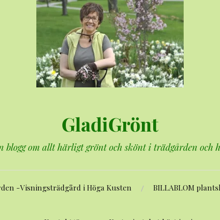
GladiGrönt
n blogg om allt härligt grönt och skönt i trädgården och
rden -Visningsträdgård i Höga Kusten
BILLABLOM plants