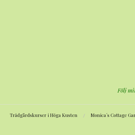
Hoppa
till
innehåll
Följ mi
Trädgårdskurser i Höga Kusten
Monica´s Cottage Ga