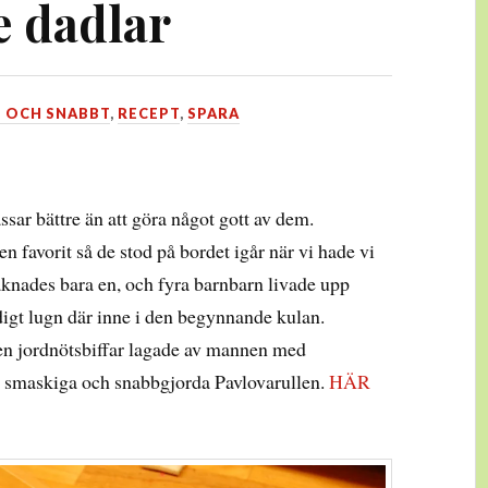
e dadlar
T OCH SNABBT
,
RECEPT
,
SPARA
ssar bättre än att göra något gott av dem.
en favorit så de stod på bordet igår när vi hade vi
aknades bara en, och fyra barnbarn livade upp
digt lugn där inne i den begynnande kulan.
ten jordnötsbiffar lagade av mannen med
en smaskiga och snabbgjorda Pavlovarullen.
HÄR