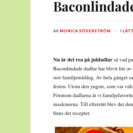
Baconlindad
DEN
AV
MONICA SÖDERSTRÖM
I
LÄT
12
JANUARI,
2014
Nu är det rea på juldadlar
så vad pa
Baconlindade dadlar har blivit lite av 
stor familjemiddag. Av hela gänget s
festen. Utom den yngste, som var väl
Förutom dadlarna åt vi familjefavori
maskinerna. Till efterrätt blev det d
finns det receptet.