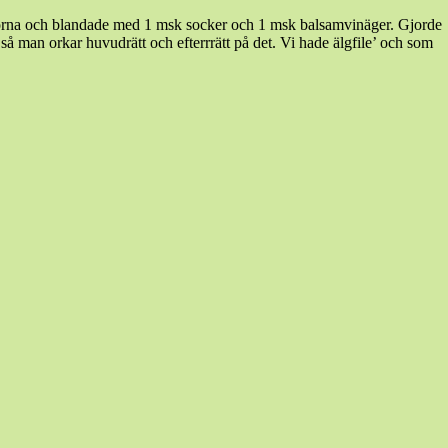
kärnorna och blandade med 1 msk socker och 1 msk balsamvinäger. Gjorde
 så man orkar huvudrätt och efterrrätt på det. Vi hade älgfile’ och som