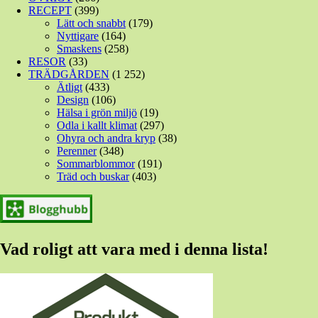
RECEPT
(399)
Lätt och snabbt
(179)
Nyttigare
(164)
Smaskens
(258)
RESOR
(33)
TRÄDGÅRDEN
(1 252)
Ätligt
(433)
Design
(106)
Hälsa i grön miljö
(19)
Odla i kallt klimat
(297)
Ohyra och andra kryp
(38)
Perenner
(348)
Sommarblommor
(191)
Träd och buskar
(403)
Vad roligt att vara med i denna lista!