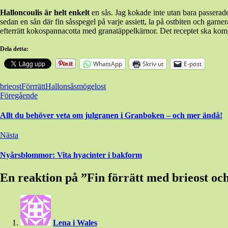
Halloncoulis är helt enkelt
en sås. Jag kokade inte utan bara passera
sedan en sån där fin såsspegel på varje assiett, la på ostbiten och garn
efterrätt kokospannacotta med granatäppelkärnor. Det receptet ska k
Dela detta:
WhatsApp
Skriv ut
E-post
brieost
Förrrätt
Hallonsås
mögelost
Inläggsnavigering
Föregående
Allt du behöver veta om julgranen i Granboken – och mer ändå!
Nästa
Nyårsblommor: Vita hyacinter i bakform
En reaktion på ”
Fin förrätt med brieost och
Lena i Wales