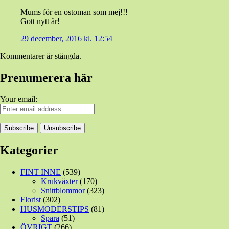
Mums för en ostoman som mej!!!
Gott nytt år!
29 december, 2016 kl. 12:54
Kommentarer är stängda.
Prenumerera här
Your email:
Kategorier
FINT INNE
(539)
Krukväxter
(170)
Snittblommor
(323)
Florist
(302)
HUSMODERSTIPS
(81)
Spara
(51)
ÖVRIGT
(266)