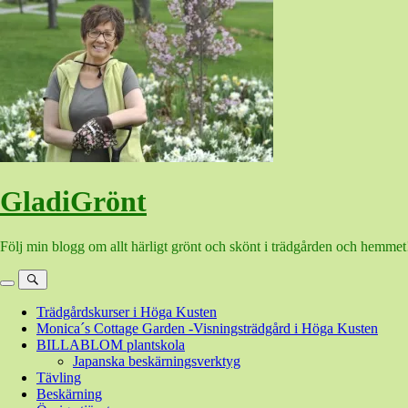
Hoppa
till
innehåll
GladiGrönt
Följ min blogg om allt härligt grönt och skönt i trädgården och hemmet
Meny
Sök
Trädgårdskurser i Höga Kusten
Monica´s Cottage Garden -Visningsträdgård i Höga Kusten
BILLABLOM plantskola
Japanska beskärningsverktyg
Tävling
Beskärning