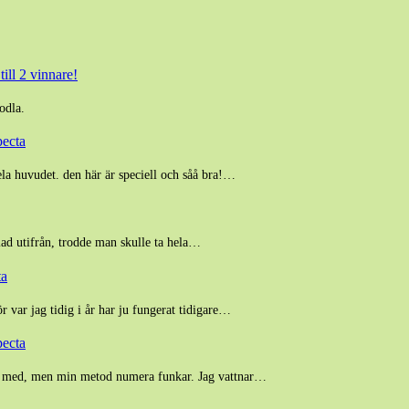
ill 2 vinnare!
odla.
pecta
ela huvudet. den här är speciell och såå bra!…
blad utifrån, trodde man skulle ta hela…
ta
r var jag tidig i år har ju fungerat tidigare…
pecta
lem med, men min metod numera funkar. Jag vattnar…