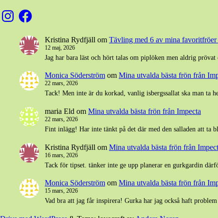
Instagram
Facebook
Kristina Rydfjäll
om
Tävling med 6 av mina favoritfröer t
12 maj, 2026
Jag har bara läst och hört talas om piplöken men aldrig prövat 
Monica Söderström
om
Mina utvalda bästa frön från Im
22 mars, 2026
Tack! Men inte är du korkad, vanlig isbergssallat ska man ta h
maria Eld
om
Mina utvalda bästa frön från Impecta
22 mars, 2026
Fint inlägg! Har inte tänkt på det där med den salladen att ta 
Kristina Rydfjäll
om
Mina utvalda bästa frön från Impec
16 mars, 2026
Tack för tipset. tänker inte ge upp planerar en gurkgardin därfö
Monica Söderström
om
Mina utvalda bästa frön från Im
15 mars, 2026
Vad bra att jag får inspirera! Gurka har jag också haft prob