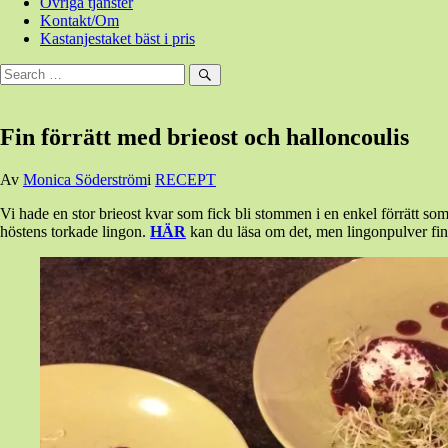
Övriga tjänster
Kontakt/Om
Kastanjestaket bäst i pris
Sök
efter:
Sök
Fin förrätt med brieost och halloncoulis
Den
Av
Monica Söderström
i
RECEPT
28
Vi hade en stor brieost kvar som fick bli stommen i en enkel förrätt som
december,
höstens torkade lingon.
HÄR
kan du läsa om det, men lingonpulver fin
2016
28
december,
2016