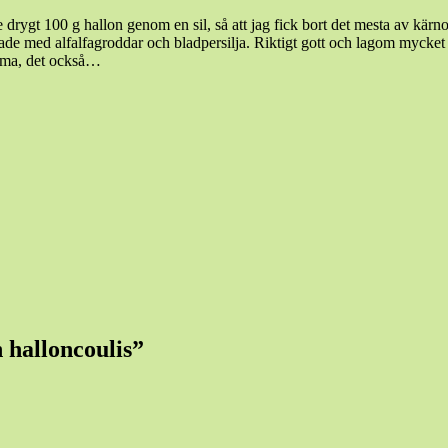
de drygt 100 g hallon genom en sil, så att jag fick bort det mesta av 
erade med alfalfagroddar och bladpersilja. Riktigt gott och lagom mycket
omma, det också…
 halloncoulis
”