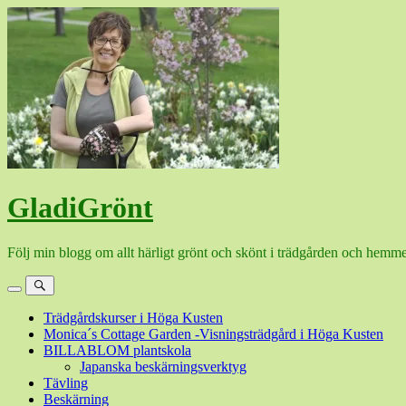
Hoppa
till
innehåll
GladiGrönt
Följ min blogg om allt härligt grönt och skönt i trädgården och hemme
Meny
Sök
Trädgårdskurser i Höga Kusten
Monica´s Cottage Garden -Visningsträdgård i Höga Kusten
BILLABLOM plantskola
Japanska beskärningsverktyg
Tävling
Beskärning