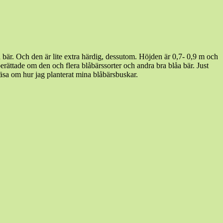
 bär. Och den är lite extra härdig, dessutom. Höjden är 0,7- 0,9 m och
rättade om den och flera blåbärssorter och andra bra blåa bär. Just
äsa om hur jag planterat mina blåbärsbuskar.