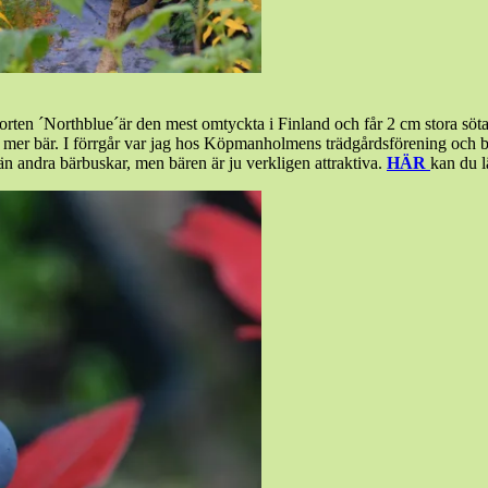
orten ´Northblue´är den mest omtyckta i Finland och får 2 cm stora söta
n mer bär. I förrgår var jag hos Köpmanholmens trädgårdsförening och be
, än andra bärbuskar, men bären är ju verkligen attraktiva.
HÄR
kan du l