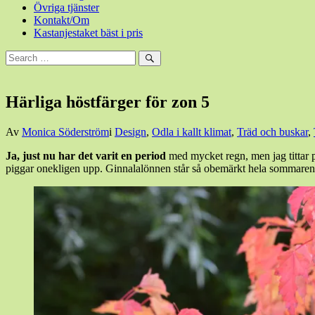
Övriga tjänster
Kontakt/Om
Kastanjestaket bäst i pris
Sök
efter:
Sök
Härliga höstfärger för zon 5
Den
Av
Monica Söderström
i
Design
,
Odla i kallt klimat
,
Träd och buskar
,
13
Ja, just nu har det varit en period
med mycket regn, men jag tittar p
oktober,
piggar onekligen upp. Ginnalalönnen står så obemärkt hela sommaren för
2017
13
oktober,
2017