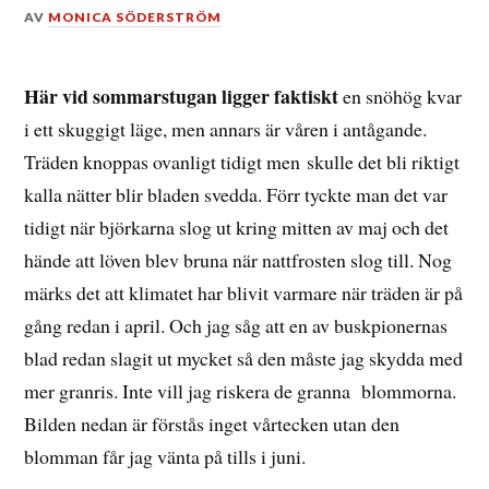
DEN
AV
MONICA SÖDERSTRÖM
25
APRIL,
2015
Här vid sommarstugan ligger faktiskt
en snöhög kvar
i ett skuggigt läge, men annars är våren i antågande.
Träden knoppas ovanligt tidigt men skulle det bli riktigt
kalla nätter blir bladen svedda. Förr tyckte man det var
tidigt när björkarna slog ut kring mitten av maj och det
hände att löven blev bruna när nattfrosten slog till. Nog
märks det att klimatet har blivit varmare när träden är på
gång redan i april. Och jag såg att en av buskpionernas
blad redan slagit ut mycket så den måste jag skydda med
mer granris. Inte vill jag riskera de granna blommorna.
Bilden nedan är förstås inget vårtecken utan den
blomman får jag vänta på tills i juni.