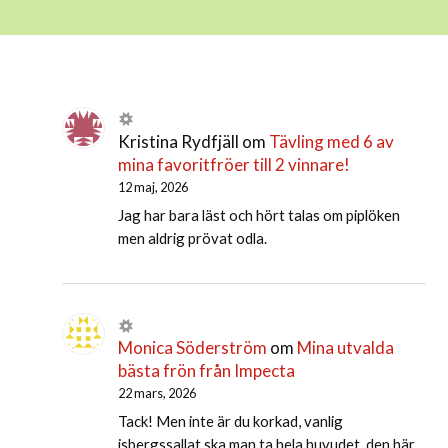
Kristina Rydfjäll
om
Tävling med 6 av
mina favoritfröer till 2 vinnare!
12 maj, 2026
Jag har bara läst och hört talas om piplöken
men aldrig prövat odla.
Monica Söderström
om
Mina utvalda
bästa frön från Impecta
22 mars, 2026
Tack! Men inte är du korkad, vanlig
isbergssallat ska man ta hela huvudet. den här