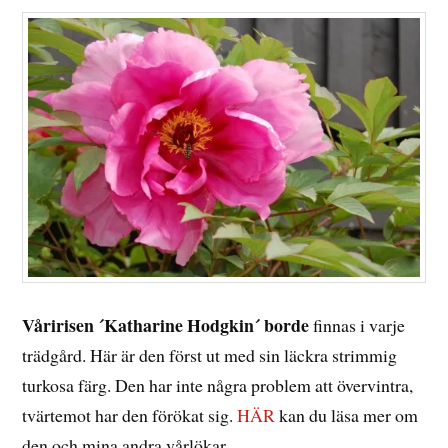
Våririsen ´Katharine Hodgkin´ borde
finnas i varje
trädgård. Här är den först ut med sin läckra strimmig
turkosa färg. Den har inte några problem att övervintra,
tvärtemot har den förökat sig.
HÄR
kan du läsa mer om
den och mina andra vårlökar.