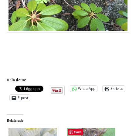
Dela detta:
WhatsApp
Skriv ut
E-post
Relaterade
Save