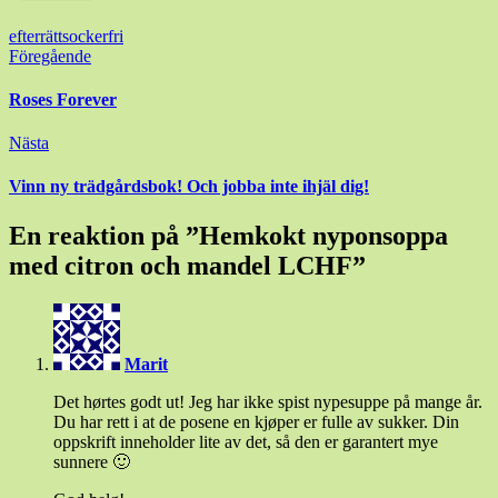
efterrätt
sockerfri
Inläggsnavigering
Föregående
Roses Forever
Nästa
Vinn ny trädgårdsbok! Och jobba inte ihjäl dig!
En reaktion på ”
Hemkokt nyponsoppa
med citron och mandel LCHF
”
Marit
Det hørtes godt ut! Jeg har ikke spist nypesuppe på mange år.
Du har rett i at de posene en kjøper er fulle av sukker. Din
oppskrift inneholder lite av det, så den er garantert mye
sunnere 🙂