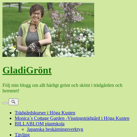
Hoppa
till
innehåll
GladiGrönt
Följ min blogg om allt härligt grönt och skönt i trädgården och
hemmet!
Meny
Sök
Trädgårdskurser i Höga Kusten
Monica´s Cottage Garden -Visningsträdgård i Höga Kusten
BILLABLOM plantskola
Japanska beskärningsverktyg
Tävling