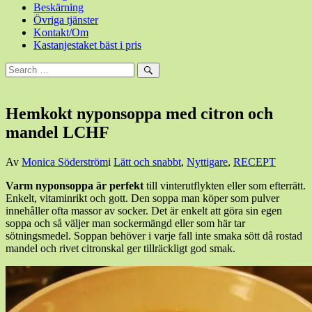
Beskärning
Övriga tjänster
Kontakt/Om
Kastanjestaket bäst i pris
Sök
efter:
Sök
Hemkokt nyponsoppa med citron och
mandel LCHF
Den
Av
Monica Söderström
i
Lätt och snabbt
,
Nyttigare
,
RECEPT
12
Varm nyponsoppa är perfekt
till vinterutflykten eller som efterrätt.
mars,
Enkelt, vitaminrikt och gott. Den soppa man köper som pulver
2016
13
innehåller ofta massor av socker. Det är enkelt att göra sin egen
mars,
soppa och så väljer man sockermängd eller som här tar
2016
sötningsmedel. Soppan behöver i varje fall inte smaka sött då rostad
mandel och rivet citronskal ger tillräckligt god smak.