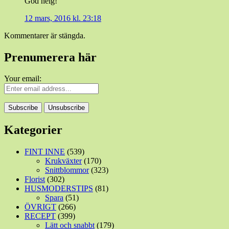
God helg!
12 mars, 2016 kl. 23:18
Kommentarer är stängda.
Prenumerera här
Your email:
Kategorier
FINT INNE
(539)
Krukväxter
(170)
Snittblommor
(323)
Florist
(302)
HUSMODERSTIPS
(81)
Spara
(51)
ÖVRIGT
(266)
RECEPT
(399)
Lätt och snabbt
(179)