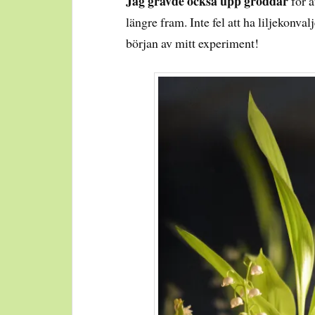
Jag grävde också upp groddar
för a
längre fram. Inte fel att ha liljekonval
början av mitt experiment!