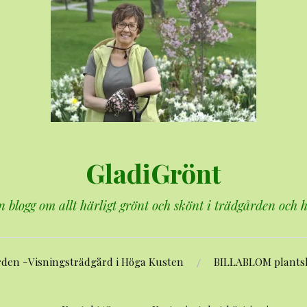
GladiGrönt
n blogg om allt härligt grönt och skönt i trädgården och
rden -Visningsträdgård i Höga Kusten
BILLABLOM plants