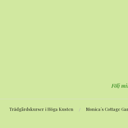
Hoppa
till
innehåll
Följ mi
Trädgårdskurser i Höga Kusten
Monica´s Cottage Ga