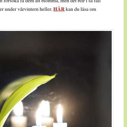
tt försöka få dem att blomma, men det blir i så fall
HÄR
jer under vårvintern heller.
kan du läsa om