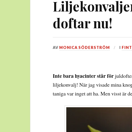
Liljekonvalj
doftar nu!
DEN
AV
MONICA SÖDERSTRÖM
I
FINT
10
DECEMBER,
2017
Inte bara hyacinter står för
juldofte
liljekonvalj! När jag visade mina kno
taniga var inget att ha. Men visst är d