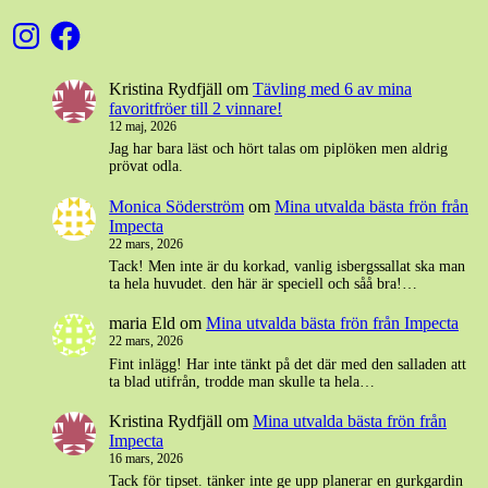
Instagram
Facebook
Kristina Rydfjäll
om
Tävling med 6 av mina
favoritfröer till 2 vinnare!
12 maj, 2026
Jag har bara läst och hört talas om piplöken men aldrig
prövat odla.
Monica Söderström
om
Mina utvalda bästa frön från
Impecta
22 mars, 2026
Tack! Men inte är du korkad, vanlig isbergssallat ska man
ta hela huvudet. den här är speciell och såå bra!…
maria Eld
om
Mina utvalda bästa frön från Impecta
22 mars, 2026
Fint inlägg! Har inte tänkt på det där med den salladen att
ta blad utifrån, trodde man skulle ta hela…
Kristina Rydfjäll
om
Mina utvalda bästa frön från
Impecta
16 mars, 2026
Tack för tipset. tänker inte ge upp planerar en gurkgardin