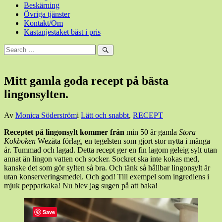
Beskärning
Övriga tjänster
Kontakt/Om
Kastanjestaket bäst i pris
Sök
efter:
Sök
Mitt gamla goda recept på bästa
lingonsylten.
Den
Av
Monica Söderström
i
Lätt och snabbt
,
RECEPT
1
Receptet på lingonsylt kommer från
min 50 år gamla
Stora
oktober,
Kokboken
Wezäta förlag, en tegelsten som gjort stor nytta i många
2022
1
år. Tummad och lagad. Detta recept ger en fin lagom geleig sylt utan
oktober,
annat än lingon vatten och socker. Sockret ska inte kokas med,
2022
kanske det som gör sylten så bra. Och tänk så hållbar lingonsylt är
utan konserveringsmedel. Och god! Till exempel som ingrediens i
mjuk pepparkaka! Nu blev jag sugen på att baka!
Save