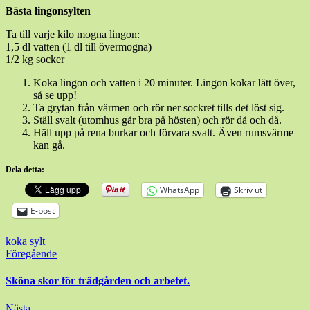
Bästa lingonsylten
Ta till varje kilo mogna lingon:
1,5 dl vatten (1 dl till övermogna)
1/2 kg socker
Koka lingon och vatten i 20 minuter. Lingon kokar lätt över,
så se upp!
Ta grytan från värmen och rör ner sockret tills det löst sig.
Ställ svalt (utomhus går bra på hösten) och rör då och då.
Häll upp på rena burkar och förvara svalt. Även rumsvärme
kan gå.
Dela detta:
WhatsApp
Skriv ut
E-post
koka sylt
Inläggsnavigering
Föregående
Sköna skor för trädgården och arbetet.
Nästa