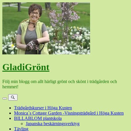
Hoppa
till
innehåll
GladiGrönt
Följ min blogg om allt härligt grönt och skönt i trädgården och
hemmet!
Meny
Sök
Trädgårdskurser i Höga Kusten
Monica´s Cottage Garden -Visningsträdgård i Höga Kusten
BILLABLOM plantskola
Japanska beskärningsverktyg
Tävling