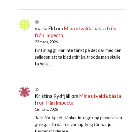
maria Eld
om
Mina utvalda bästa frön
från Impecta
22 mars, 2026
Fint inlägg! Har inte tänkt på det där med den
salladen att ta blad utifrån, trodde man skulle
ta hela…
Kristina Rydfjäll
om
Mina utvalda bästa
frön från Impecta
16 mars, 2026
Tack för tipset. tänker inte ge upp planerar en
gurkgardin därför var jag tidig i år har ju
fungerat tidigare…