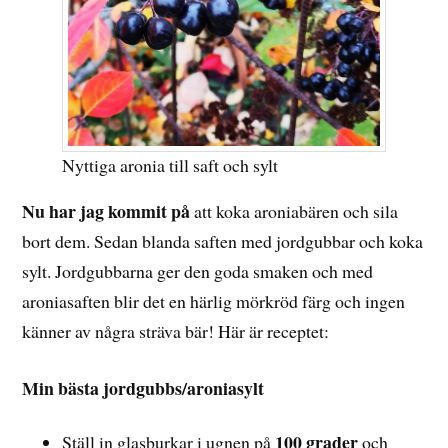
Nyttiga aronia till saft och sylt
Nu har jag kommit på
att koka aroniabären och sila
bort dem. Sedan blanda saften med jordgubbar och koka
sylt. Jordgubbarna ger den goda smaken och med
aroniasaften blir det en härlig mörkröd färg och ingen
känner av några sträva bär! Här är receptet:
Min bästa jordgubbs/aroniasylt
100 grader
Ställ in glasburkar i ugnen på
och