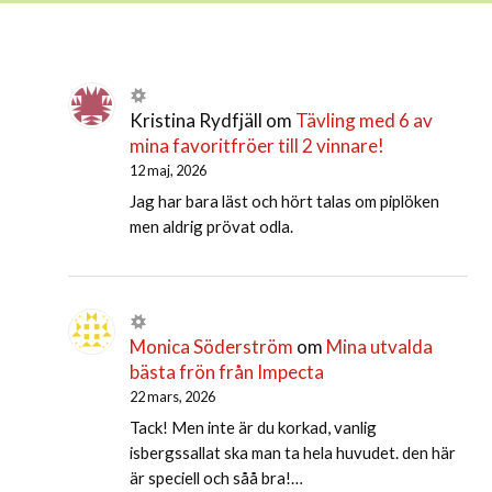
Kristina Rydfjäll
om
Tävling med 6 av
mina favoritfröer till 2 vinnare!
12 maj, 2026
Jag har bara läst och hört talas om piplöken
men aldrig prövat odla.
Monica Söderström
om
Mina utvalda
bästa frön från Impecta
22 mars, 2026
Tack! Men inte är du korkad, vanlig
isbergssallat ska man ta hela huvudet. den här
är speciell och såå bra!…