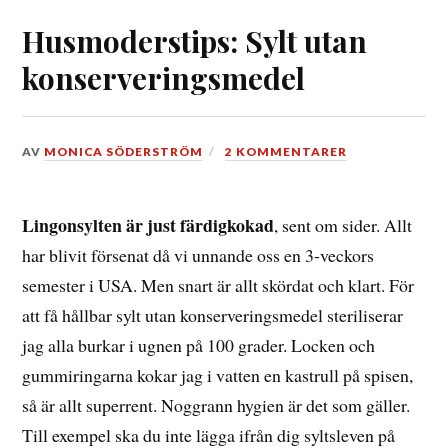
Husmoderstips: Sylt utan
konserveringsmedel
DEN
AV
MONICA SÖDERSTRÖM
2 KOMMENTARER
23
OKTOBER,
2015
Lingonsylten är just färdigkokad
, sent om sider. Allt
har blivit försenat då vi unnande oss en 3-veckors
semester i USA. Men snart är allt skördat och klart. För
att få hållbar sylt utan konserveringsmedel steriliserar
jag alla burkar i ugnen på 100 grader. Locken och
gummiringarna kokar jag i vatten en kastrull på spisen,
så är allt superrent. Noggrann hygien är det som gäller.
Till exempel ska du inte lägga ifrån dig syltsleven på