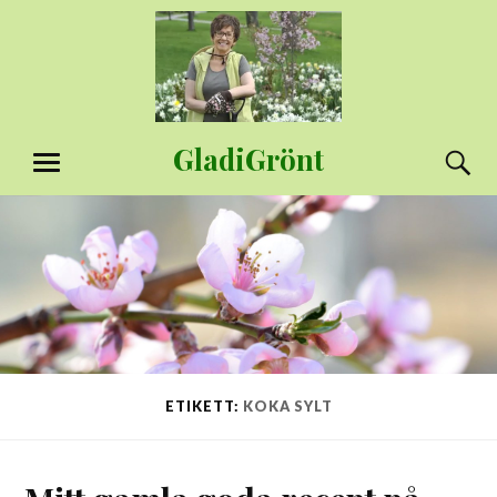
Hoppa
till
innehåll
GladiGrönt
S
MENY
ETIKETT:
KOKA SYLT