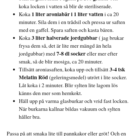
koka locken i vatten så blir de steriliserade.
1 liter aroniabär i 1 liter vatten
Koka
i ca 20
minuter. Sila dem i en trådsil och pressa ur saften
med en gaffel. Spara saften och kasta bären.
3 liter halverade jordgubbar
Koka
( jag brukar
frysa dem så, det är lite mer mängd än hela
7-8 dl socker
jordgubbar) med
eller mer efter
smak, så de blir mosiga, ca 20 minuter.
3-4 tsk
Tillsätt aroniasaften, koka upp och tillsätt
Melatin Röd
(geleringsmedel) utrört i lite socker.
Låt koka i 2 minuter. Blir sylten lite lagom lös
känns den mer som hemkokt.
Häll upp på varma glasburkar och vrid fast locken.
När burkarna kallnar bildas vakuum och sylten
håller bra.
Passa på att smaka lite till pannkakor eller gröt! Och en