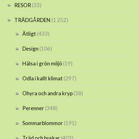
RESOR
(33)
TRÄDGÅRDEN
(1 252)
Ätligt
(433)
Design
(106)
Hälsa i grön miljö
(19)
Odla i kallt klimat
(297)
Ohyra och andra kryp
(38)
Perenner
(348)
Sommarblommor
(191)
Träd och buskar
(403)