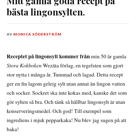
Mitt gamla goda recept på
bästa lingonsylten.
DEN
AV
MONICA SÖDERSTRÖM
1
OKTOBER,
2022
Receptet på lingonsylt kommer från
min 50 år gamla
Stora Kokboken
Wezäta förlag, en tegelsten som gjort
stor nytta i många år. Tummad och lagad. Detta recept
ger en fin lagom geleig sylt utan annat än lingon vatten
och socker. Sockret ska inte kokas med, kanske det som
gör sylten så bra. Och tänk så hållbar lingonsylt är utan
konserveringsmedel. Och god! Till exempel som
ingrediens i mjuk pepparkaka! Nu blev jag sugen på att
baka!