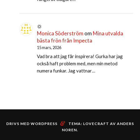
Monica Söderström
om
Mina utvalda
bästa frön från Impecta
15 mars, 2026
Vad bra att jag får inspirera! Gurka har jag
också haft problem med, men min metod
numera funkar. Jag vattnar…
&
DRIVS MED WORDPRESS
TEMA: LOVECRAFT AV
ANDERS
NOREN
.