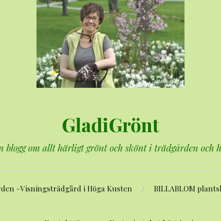
GladiGrönt
n blogg om allt härligt grönt och skönt i trädgården och
rden -Visningsträdgård i Höga Kusten
BILLABLOM plants