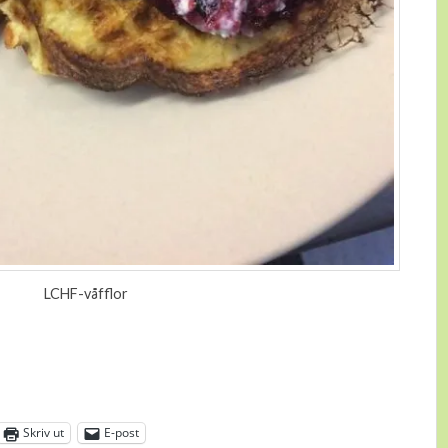
LCHF-våfflor
Skriv ut
E-post