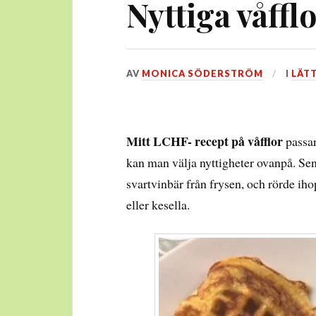
Nyttiga våfflo
DEN
AV
MONICA SÖDERSTRÖM
I
LÄT
24
MARS,
2017
Mitt LCHF- recept på våfflor
passar
kan man välja nyttigheter ovanpå. Sen
svartvinbär från frysen, och rörde iho
eller kesella.