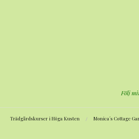
Hoppa
till
innehåll
Följ mi
Trädgårdskurser i Höga Kusten
Monica´s Cottage Ga