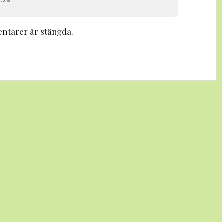
2:28
tarer är stängda.