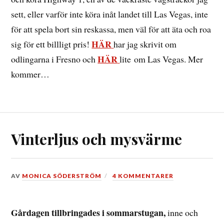
sett, eller varför inte köra inåt landet till Las Vegas, inte
för att spela bort sin reskassa, men väl för att äta och roa
HÄR
sig för ett billligt pris!
har jag skrivit om
HÄR
odlingarna i Fresno och
lite om Las Vegas. Mer
kommer…
Vinterljus och mysvärme
DEN
AV
MONICA SÖDERSTRÖM
4 KOMMENTARER
14
FEBRUARI,
2015
Gårdagen tillbringades i sommarstugan,
inne och