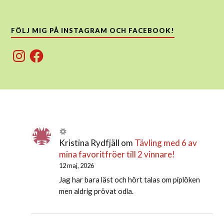
FÖLJ MIG PÅ INSTAGRAM OCH FACEBOOK!
Instagram
Facebook
Kristina Rydfjäll
om
Tävling med 6 av
mina favoritfröer till 2 vinnare!
12 maj, 2026
Jag har bara läst och hört talas om piplöken
men aldrig prövat odla.