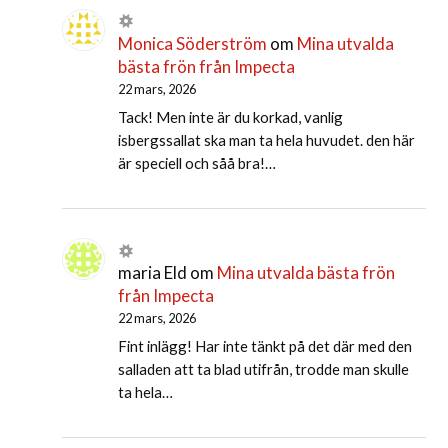
Monica Söderström
om
Mina utvalda
bästa frön från Impecta
22 mars, 2026
Tack! Men inte är du korkad, vanlig
isbergssallat ska man ta hela huvudet. den här
är speciell och såå bra!…
maria Eld
om
Mina utvalda bästa frön
från Impecta
22 mars, 2026
Fint inlägg! Har inte tänkt på det där med den
salladen att ta blad utifrån, trodde man skulle
ta hela…