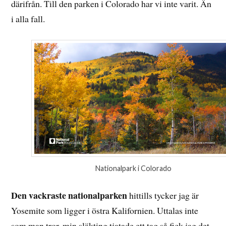
därifrån. Till den parken i Colorado har vi inte varit. Än
i alla fall.
Nationalpark i Colorado
Den vackraste nationalparken
hittills tycker jag är
Yosemite som ligger i östra Kalifornien. Uttalas inte
som man tror, min släkting tjatade ett tag så fick jag det