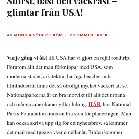
Störst, bäst och vackrast –
glimtar från USA!
DEN
AV
MONICA SÖDERSTRÖM
2 KOMMENTARER
28
NOVEMBER,
2016
Varje gång vi åkt
till USA har vi gjort en rejäl roadtrip.
Förutom allt det man förknippar med USA, som
moderna städer, arkitektur, härliga beacher och
filmindustrin finns det så otroligt mycket vackert att se.
Nationalparkerna är en bra motvikt till allt det urbana
HÄR
och många amerikaner gillar hiking.
hos National
Parks Foundation finns en bra sida för planeringen. Man
kan också skriva upp sig för ett nyhetsbrev, så kommer
det mail med tjusiga vyer emellanåt. Bilden kommer