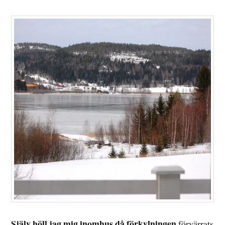
Själv höll jag mig inomhus då förkylningen
förvärrats