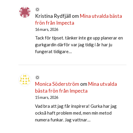
Kristina Rydfjäll
om
Mina utvalda bästa
frön från Impecta
16 mars, 2026
Tack för tipset. tänker inte ge upp planerar en
gurkgardin därför var jag tidig i år har ju
fungerat tidigare…
Monica Söderström
om
Mina utvalda
bästa frön från Impecta
15 mars, 2026
Vad bra att jag får inspirera! Gurka har jag
också haft problem med, men min metod
numera funkar. Jag vattnar…