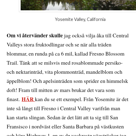
Yosemite Valley, California
Om vi återvänder skulle
jag också vilja åka till Central
Valleys stora fruktodlingar och se när alla träden
blommar, en runda på ca 6 mil, kallad Fresno Blossom
Trail. Tänk att se milsvis med rosablommade persiko-
och nektarinträd, vita plommonträd, mandelblom och
äppelblom! Och apelsinträden som sprider en himmelsk
doft! Fram till mitten av mars brukar det vara som
HÄR
finast.
kan du se ett exempel. Från Yosemite är det
inte så långt till Fresno i Central Valley varifrån man
kan starta slingan. Sedan är det lätt att ta sig till San
Fransisco i nordväst eller Santa Barbara på västkusten
och köra Highway 1, en av de vackraste vägsträckor jag