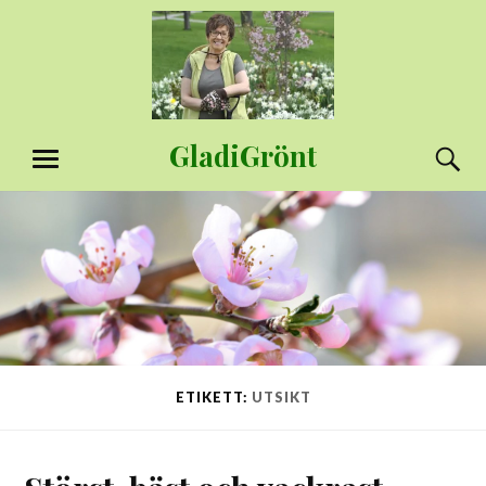
Hoppa
till
innehåll
GladiGrönt
S
MENY
ETIKETT:
UTSIKT