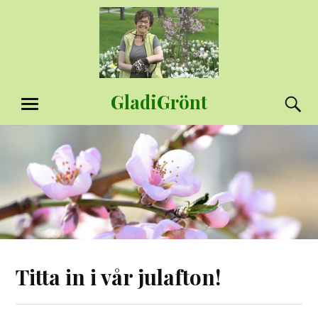
Hoppa
till
innehåll
GladiGrönt
S
MENY
Titta in i vår julafton!