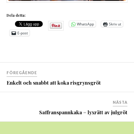
Dela detta:
WhatsApp
Skriv ut
E-post
Inläggsnavigering
FÖREGÅENDE
Enkelt och snabbt att koka risgrynsgröt
NÄSTA
Saffranspannkaka = lyxrätt av julgröt