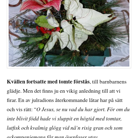
Kvällen fortsatte med tomte förstås
, till barnbarnens
glädje. Men det finns ju en vikig anledning till att vi
firar. En av julradions återkommande låtar har på sätt
och vis rätt: “
O Jesus, se nu vad du har gjort. För om du
inte blivit född hade vi sluppit en högtid med tomtar,
lutfisk och kvalmig glögg vid nå’n risig gran och som
ackompanjemang får man överdoser utav