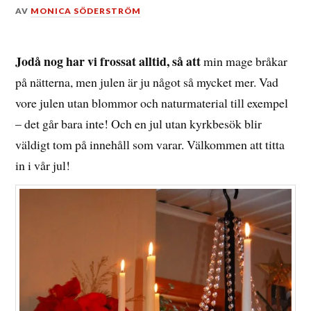
DEN
AV
MONICA SÖDERSTRÖM
26
DECEMBER,
2014
Jodå nog har vi frossat alltid, så att
min mage bråkar
på nätterna, men julen är ju något så mycket mer. Vad
vore julen utan blommor och naturmaterial till exempel
– det går bara inte! Och en jul utan kyrkbesök blir
väldigt tom på innehåll som varar. Välkommen att titta
in i vår jul!