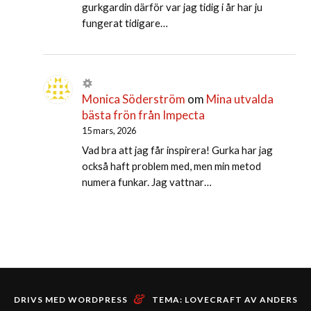
gurkgardin därför var jag tidig i år har ju
fungerat tidigare…
Monica Söderström
om
Mina utvalda
bästa frön från Impecta
15 mars, 2026
Vad bra att jag får inspirera! Gurka har jag
också haft problem med, men min metod
numera funkar. Jag vattnar…
&
DRIVS MED WORDPRESS
TEMA: LOVECRAFT AV
ANDERS