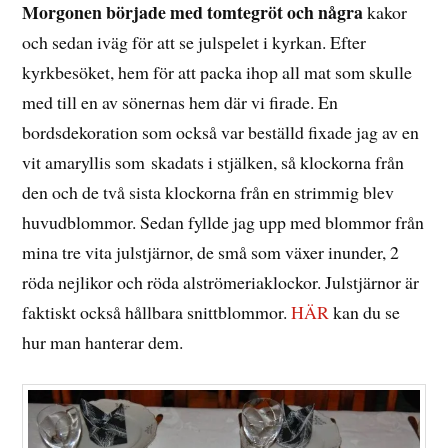
Morgonen började med tomtegröt och några
kakor
och sedan iväg för att se julspelet i kyrkan. Efter
kyrkbesöket, hem för att packa ihop all mat som skulle
med till en av sönernas hem där vi firade. En
bordsdekoration som också var beställd fixade jag av en
vit amaryllis som skadats i stjälken, så klockorna från
den och de två sista klockorna från en strimmig blev
huvudblommor. Sedan fyllde jag upp med blommor från
mina tre vita julstjärnor, de små som växer inunder, 2
röda nejlikor och röda alströmeriaklockor. Julstjärnor är
faktiskt också hållbara snittblommor.
HÄR
kan du se
hur man hanterar dem.