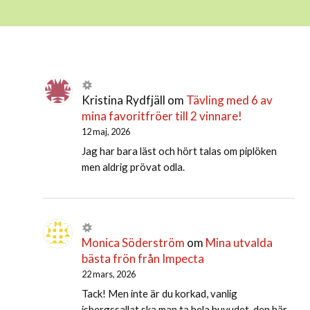
Kristina Rydfjäll
om
Tävling med 6 av
mina favoritfröer till 2 vinnare!
12 maj, 2026
Jag har bara läst och hört talas om piplöken
men aldrig prövat odla.
Monica Söderström
om
Mina utvalda
bästa frön från Impecta
22 mars, 2026
Tack! Men inte är du korkad, vanlig
isbergssallat ska man ta hela huvudet. den här