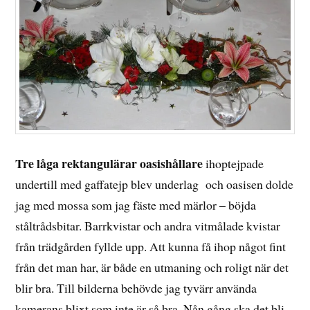
Tre låga rektangulärar oasishållare
ihoptejpade
undertill med gaffatejp blev underlag och oasisen dolde
jag med mossa som jag fäste med märlor – böjda
ståltrådsbitar. Barrkvistar och andra vitmålade kvistar
från trädgården fyllde upp. Att kunna få ihop något fint
från det man har, är både en utmaning och roligt när det
blir bra. Till bilderna behövde jag tyvärr använda
kamerans blixt som inte är så bra. Nån gång ska det bli