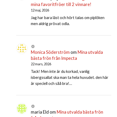
mina favoritfröer till 2 vinnare!
12 maj, 2026
Jag har bara läst och hört talas om piplöken
men aldrig prövat odla.
Monica Söderström
om
Mina utvalda
bästa frön från Impecta
22 mars, 2026
Tack! Men inte är du korkad, vanlig
isbergssallat ska man ta hela huvudet. den här
är speciell och såå bra!…
maria Eld
om
Mina utvalda bästa frön