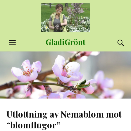
Hoppa
till
innehåll
GladiGrönt
S
MENY
Utlottning av Nemablom mot
“blomflugor”