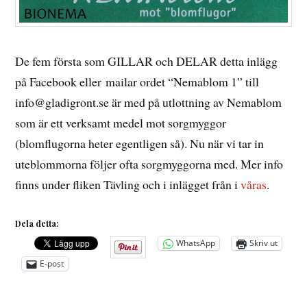
De fem första som GILLAR och DELAR detta inlägg
på Facebook eller mailar ordet “Nemablom 1” till
info@gladigront.se är med på utlottning av Nemablom
som är ett verksamt medel mot sorgmyggor
(blomflugorna heter egentligen så). Nu när vi tar in
uteblommorna följer ofta sorgmyggorna med. Mer info
finns under fliken Tävling och i inlägget från i
våras
.
Dela detta:
WhatsApp
Skriv ut
E-post