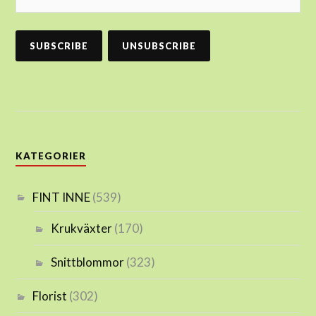
KATEGORIER
FINT INNE
(539)
Krukväxter
(170)
Snittblommor
(323)
Florist
(302)