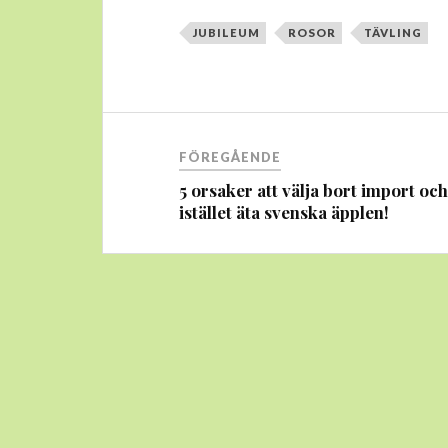
JUBILEUM
ROSOR
TÄVLING
Inläggsnavigering
FÖREGÅENDE
5 orsaker att välja bort import oc
istället äta svenska äpplen!