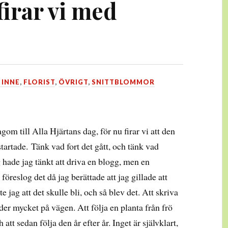
firar vi med
 INNE
,
FLORIST
,
ÖVRIGT
,
SNITTBLOMMOR
gom till Alla Hjärtans dag, för nu firar vi att den
startade. Tänk vad fort det gått, och tänk vad
 hade jag tänkt att driva en blogg, men en
öreslog det då jag berättade att jag gillade att
 jag att det skulle bli, och så blev det. Att skriva
er mycket på vägen. Att följa en planta från frö
h att sedan följa den år efter år. Inget är självklart,