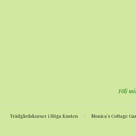
Hoppa
till
innehåll
Följ mi
Trädgårdskurser i Höga Kusten
Monica´s Cottage Ga