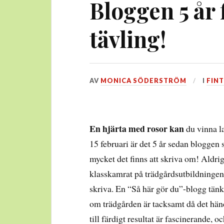
Bloggen 5 år 
tävling!
DEN
AV
MONICA SÖDERSTRÖM
I
FINT
9
FEBRUARI,
2017
En hjärta med rosor kan
du vinna la
15 februari är det 5 år sedan bloggen 
mycket det finns att skriva om! Aldrig
klasskamrat på trädgårdsutbildningen f
skriva. En “Så här gör du”-blogg tänkte
om trädgården är tacksamt då det händ
till färdigt resultat är fascinerande, oc