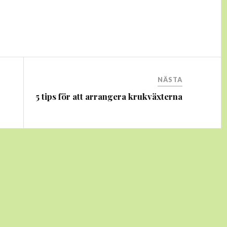
NÄSTA
h
5 tips för att arrangera krukväxterna