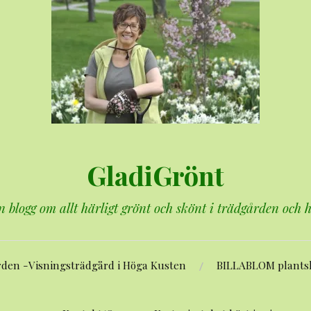
GladiGrönt
n blogg om allt härligt grönt och skönt i trädgården och
rden -Visningsträdgård i Höga Kusten
BILLABLOM plants