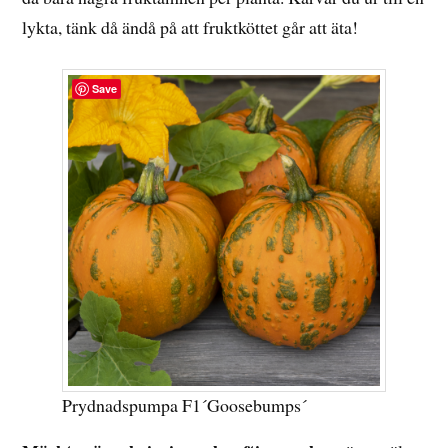
lykta, tänk då ändå på att fruktköttet går att äta!
Save
Prydnadspumpa F1´Goosebumps´