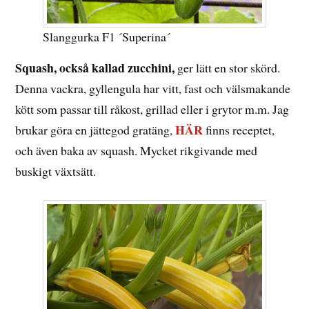
Slanggurka F1 ´Superina´
Squash, också kallad zucchini,
ger lätt en stor skörd.
Denna vackra, gyllengula har vitt, fast och välsmakande
kött som passar till råkost, grillad eller i grytor m.m. Jag
HÄR
brukar göra en jättegod gratäng,
finns receptet,
och även baka av squash. Mycket rikgivande med
buskigt växtsätt.