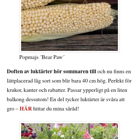
Popmajs ´Bear Paw´
Doften av luktärter hör sommaren till
och nu finns en
lättplacerad låg sort som blir bara 40 cm hög. Perfekt för
krukor, kanter och rabatter. Passar ypperligt på en liten
balkong dessutom! En del tycker luktärter är svåra att
HÄR
gro –
hittar du mina såråd!