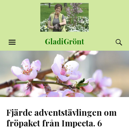
Hoppa
till
innehåll
GladiGrönt
S
MENY
Fjärde adventstävlingen om
fröpaket från Impecta. 6