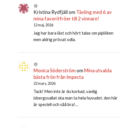
Kristina Rydfjäll
om
Tävling med 6 av
mina favoritfröer till 2 vinnare!
12 maj, 2026
Jag har bara läst och hört talas om piplöken
men aldrig prövat odla.
Monica Söderström
om
Mina utvalda
bästa frön från Impecta
22 mars, 2026
Tack! Men inte är du korkad, vanlig
isbergssallat ska man ta hela huvudet. den här
är speciell och såå bra!…