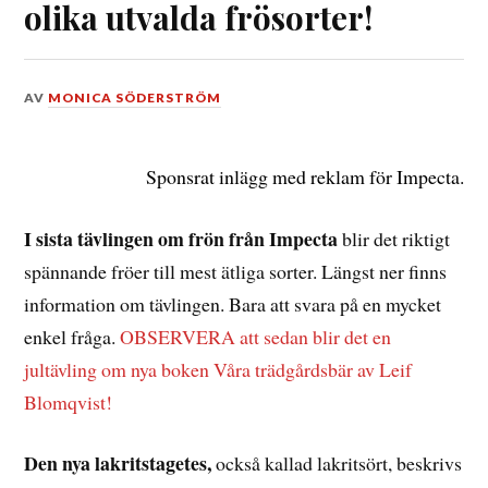
olika utvalda frösorter!
DEN
AV
MONICA SÖDERSTRÖM
17
DECEMBER,
2020
Sponsrat inlägg med reklam för Impecta.
I sista tävlingen om frön från Impecta
blir det riktigt
spännande fröer till mest ätliga sorter. Längst ner finns
information om tävlingen. Bara att svara på en mycket
enkel fråga.
OBSERVERA att sedan blir det en
jultävling om nya boken Våra trädgårdsbär av Leif
Blomqvist!
Den nya lakritstagetes,
också kallad lakritsört, beskrivs