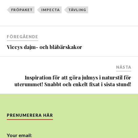
FRÖPAKET
IMPECTA
TÄVLING
Inläggsnavigering
FÖREGÅENDE
Viccys dajm- och blåbärskakor
NÄSTA
Inspiration för att göra julmys i naturstil för
uterummet! Snabbt och enkelt fixat i sista stund!
PRENUMERERA HÄR
Your email: