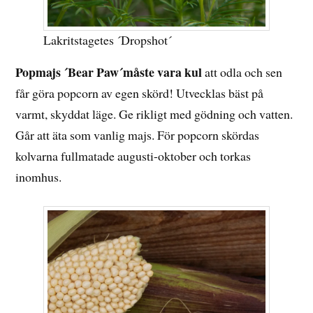
Lakritstagetes ´Dropshot´
Popmajs ´Bear Paw´måste vara kul
att odla och sen
får göra popcorn av egen skörd! Utvecklas bäst på
varmt, skyddat läge. Ge rikligt med gödning och vatten.
Går att äta som vanlig majs. För popcorn skördas
kolvarna fullmatade augusti-oktober och torkas
inomhus.