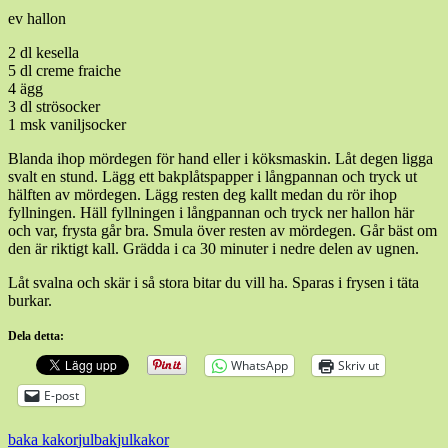
ev hallon
2 dl kesella
5 dl creme fraiche
4 ägg
3 dl strösocker
1 msk vaniljsocker
Blanda ihop mördegen för hand eller i köksmaskin. Låt degen ligga
svalt en stund. Lägg ett bakplåtspapper i långpannan och tryck ut
hälften av mördegen. Lägg resten deg kallt medan du rör ihop
fyllningen. Häll fyllningen i långpannan och tryck ner hallon här
och var, frysta går bra. Smula över resten av mördegen. Går bäst om
den är riktigt kall. Grädda i ca 30 minuter i nedre delen av ugnen.
Låt svalna och skär i så stora bitar du vill ha. Sparas i frysen i täta
burkar.
Dela detta:
WhatsApp
Skriv ut
E-post
baka kakor
julbak
julkakor