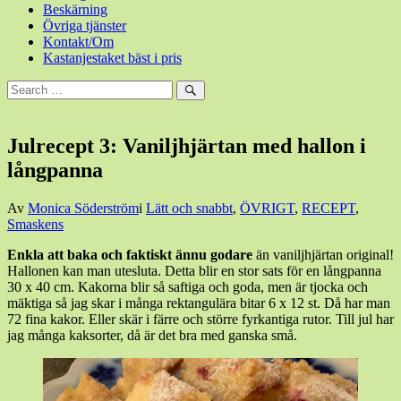
Beskärning
Övriga tjänster
Kontakt/Om
Kastanjestaket bäst i pris
Sök
efter:
Sök
Julrecept 3: Vaniljhjärtan med hallon i
långpanna
Den
Av
Monica Söderström
i
Lätt och snabbt
,
ÖVRIGT
,
RECEPT
,
3
Smaskens
december,
Enkla att baka och faktiskt ännu godare
än vaniljhjärtan original!
2021
4
Hallonen kan man utesluta. Detta blir en stor sats för en långpanna
december,
30 x 40 cm. Kakorna blir så saftiga och goda, men är tjocka och
2021
mäktiga så jag skar i många rektangulära bitar 6 x 12 st. Då har man
72 fina kakor. Eller skär i färre och större fyrkantiga rutor. Till jul har
jag många kaksorter, då är det bra med ganska små.