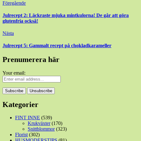
Inläggsnavigering
Föregående
Julrecept 2: Läckraste mjuka mintkulorna! De går att göra
glutenfria också!
Nästa
Julrecept 5: Gammalt recept på chokladkarameller
Prenumerera här
Your email:
Kategorier
FINT INNE
(539)
Krukväxter
(170)
Snittblommor
(323)
Florist
(302)
HUSMODERSTIPS
(81)