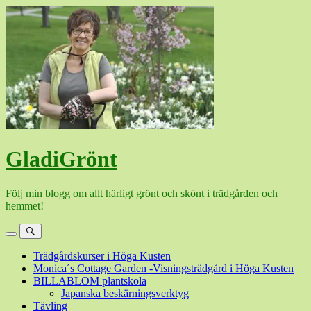
Hoppa
till
innehåll
GladiGrönt
Följ min blogg om allt härligt grönt och skönt i trädgården och
hemmet!
Meny
Sök
Trädgårdskurser i Höga Kusten
Monica´s Cottage Garden -Visningsträdgård i Höga Kusten
BILLABLOM plantskola
Japanska beskärningsverktyg
Tävling