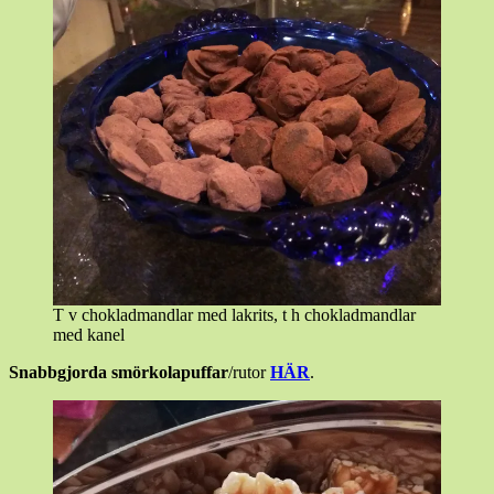
T v chokladmandlar med lakrits, t h chokladmandlar
med kanel
Snabbgjorda smörkolapuffar
/rutor
HÄR
.