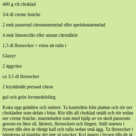
400 g vit choklad
3/4 dl creme fraiche
2 msk passerad citronmarmelad eller apelsinmarmelad
4 msk limoncello eller annan citruslikör
1,5 dl florsocker + extra att rulla i
Glasyr:
2 äggvitor
ca 3,5 dl florsocker
2 kryddmått pressad citron
gul och grön livsmedelsfärg
Koka upp grädden och smöret. Ta kastrullen från plattan och rör ner
chokladen som delats i bitar. Rör tills all choklad smält och rör sedan
ner creme fraiche, marmeladen som med hjälp av en sked passerats
genom en liten sil, likören, florsockret och färgen. Ställ smeten i
frysen tills den är riktigt kall och rulla sedan små ägg. Ta florsocker i
händerna så kladdar det inte så mycket. Kyl äggen i frysen tills de är