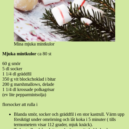
Mina mjuka mintkulor
Mjuka mintkulor
ca 80 st
60 g smör
5 dl socker
1 1/4 dl gräddfil
350 g vit blockchoklad i bitar
200 g marshmallows, delade
1 1/4 dl krossade polkagrisar
(ev lite pepparmintsolja)
florsocker att rulla i
Blanda smör, socker och gräddfil i en stor kastrull. Värm upp
försiktigt under omrörning och låt koka i 5 minuter ( tills
termometern visar 112 grader, mjuk knäck).