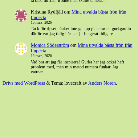
ta blad utifrån, trodde man skulle ta hela…
Kristina Rydfjäll
om
Mina utvalda bästa frön från
Impecta
16 mars, 2026
Tack för tipset. tänker inte ge upp planerar en gurkgardin
därför var jag tidig i år har ju fungerat tidigare…
Monica Söderström
om
Mina utvalda bästa frön från
Impecta
15 mars, 2026
Vad bra att jag får inspirera! Gurka har jag också haft
problem med, men min metod numera funkar. Jag
vattnar…
Drivs med WordPress
&
Tema: lovecraft av
Anders Noren
.