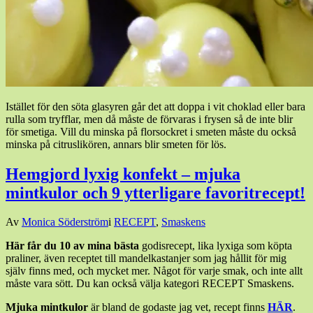
Istället för den söta glasyren går det att doppa i vit choklad eller bara
rulla som tryfflar, men då måste de förvaras i frysen så de inte blir
för smetiga. Vill du minska på florsockret i smeten måste du också
minska på citruslikören, annars blir smeten för lös.
Hemgjord lyxig konfekt – mjuka
mintkulor och 9 ytterligare favoritrecept!
Den
Av
Monica Söderström
i
RECEPT
,
Smaskens
22
Här får du 10 av mina bästa
godisrecept, lika lyxiga som köpta
december,
praliner, även receptet till mandelkastanjer som jag hållit för mig
2023
27
själv finns med, och mycket mer. Något för varje smak, och inte allt
december,
måste vara sött. Du kan också välja kategori RECEPT Smaskens.
2023
Mjuka mintkulor
är bland de godaste jag vet, recept finns
HÄR
.