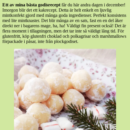
2
Ett av mina bästa godisrecept
får du här andra dagen i december!
december,
Imorgon blir det ett kakrecept. Detta är helt enkelt en ljuvlig
2021
22
mintkonfekt gjord med många goda ingredienser. Perfekt konsistens
december,
med
lite mintknaster. Det blir många av en sats, fast en en del åker
2023
direkt ner i bagarens mage, ha, ha! Väldigt fin present också! Det är
flera moment i tillagningen, men det tar inte så väldigt lång tid. För
glutenfritt, köp glutenfri choklad och polkagrisar och marshmallows
förpackade i påsar, inte från plockgodiset.