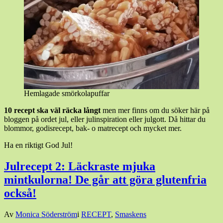
Hemlagade smörkolapuffar
10 recept ska väl räcka långt
men mer finns om du söker här på
bloggen på ordet jul, eller julinspiration eller julgott. Då hittar du
blommor, godisrecept, bak- o matrecept och mycket mer.
Ha en riktigt God Jul!
Julrecept 2: Läckraste mjuka
mintkulorna! De går att göra glutenfria
också!
Den
Av
Monica Söderström
i
RECEPT
,
Smaskens