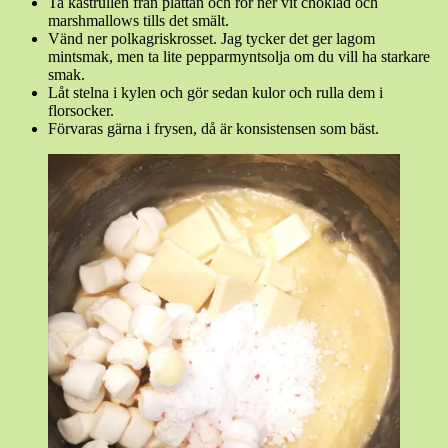
Ta kastrullen från plattan och rör ner vit choklad och
marshmallows tills det smält.
Vänd ner polkagriskrosset. Jag tycker det ger lagom
mintsmak, men ta lite pepparmyntsolja om du vill ha starkare
smak.
Låt stelna i kylen och gör sedan kulor och rulla dem i
florsocker.
Förvaras gärna i frysen, då är konsistensen som bäst.