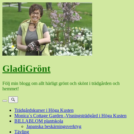
Hoppa
till
innehåll
GladiGrönt
Följ min blogg om allt härligt grönt och skönt i trädgården och
hemmet!
Meny
Sök
Trädgårdskurser i Höga Kusten
Monica´s Cottage Garden -Visningsträdgård i Höga Kusten
BILLABLOM plantskola
Japanska beskärningsverktyg
Tävling