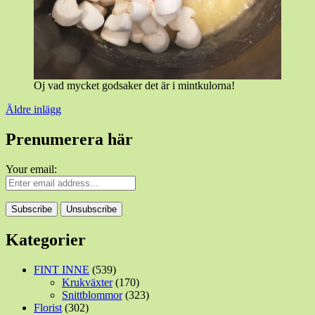
Oj vad mycket godsaker det är i mintkulorna!
Inläggsnavigering
Äldre inlägg
Prenumerera här
Your email:
Kategorier
FINT INNE
(539)
Krukväxter
(170)
Snittblommor
(323)
Florist
(302)