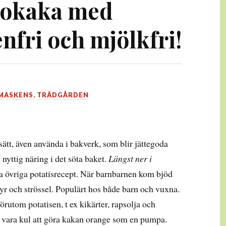
 gokaka med
enfri och mjölkfri!
MASKENS
,
TRÄDGÅRDEN
ätt, även använda i bakverk, som blir jättegoda
nyttig näring i det söta baket.
Längst ner i
na övriga potatisrecept. När barnbarnen kom bjöd
r och strössel. Populärt hos både barn och vuxna.
rutom potatisen, t ex kikärter, rapsolja och
t vara kul att göra kakan orange som en pumpa.