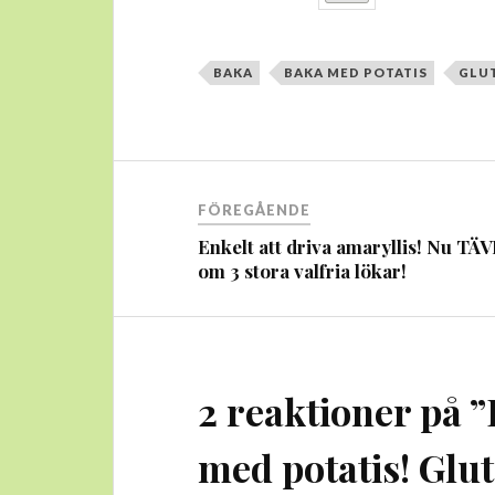
BAKA
BAKA MED POTATIS
GLU
Inläggsnavigering
FÖREGÅENDE
Enkelt att driva amaryllis! Nu TÄ
om 3 stora valfria lökar!
2 reaktioner på ”
med potatis! Glut