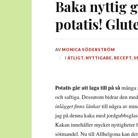
Baka nyttig
potatis! Glut
DEN
AV
MONICA SÖDERSTRÖM
4
I
ÄTLIGT
,
NYTTIGARE
,
RECEPT
,
S
NOVEMBER,
2022
Potatis går att laga till på så
många s
och saftiga. Dessutom bidrar den med 
inlägget finns länkar
till några av mi
jag på denna kaka med jordgubbsglasy
Kakan innehåller mycket nyttigheter fö
sötmandel. Nu till Allhelgona kan de