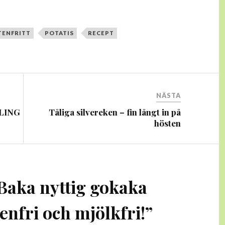
TENFRITT
POTATIS
RECEPT
NÄSTA
VLING
Tåliga silvereken – fin långt in på
hösten
Baka nyttig gokaka
enfri och mjölkfri!
”