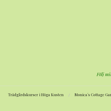
Hoppa
till
innehåll
Följ mi
Trädgårdskurser i Höga Kusten
Monica´s Cottage Ga