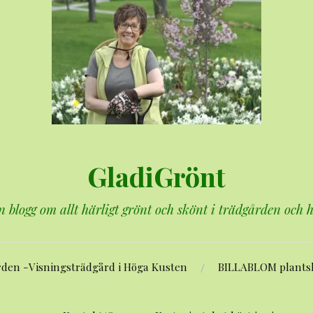
GladiGrönt
n blogg om allt härligt grönt och skönt i trädgården och
rden -Visningsträdgård i Höga Kusten
BILLABLOM plants