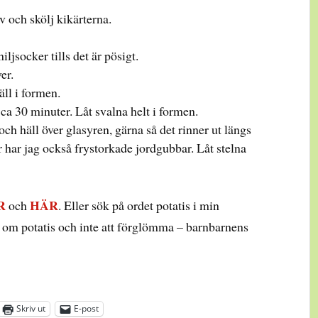
av och skölj kikärterna.
jsocker tills det är pösigt.
er.
äll i formen.
ca 30 minuter. Låt svalna helt i formen.
och häll över glasyren, gärna så det rinner ut längs
r har jag också frystorkade jordgubbar. Låt stelna
R
HÄR
och
. Eller sök på ordet potatis i min
o om potatis och inte att förglömma – barnbarnens
Skriv ut
E-post