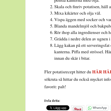
pensla kanterna med olja.
Skala och finriv potatisen, häll 
Mixa kikärter och olja väl.
Vispa äggen med socker och vanil
Blanda mandelmjöl och bakpulv
Rör ihop alla ingredienser och h
Grädda i nedre delen av ugnen i 
Lägg kakan på ett serveringsfat 
kanterna. Piffa med strössel. Hä
innan du skär i bitar.
HÄR
HÄ
Fler potatisrecept hitter du
sökruta så hittar du också mycket inf
favorit: palt!
Dela detta:
WhatsApp