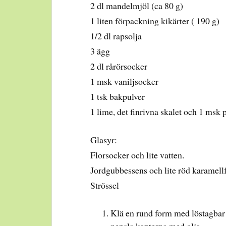
2 dl mandelmjöl (ca 80 g)
1 liten förpackning kikärter ( 190 g)
1/2 dl rapsolja
3 ägg
2 dl rårörsocker
1 msk vaniljsocker
1 tsk bakpulver
1 lime, det finrivna skalet och 1 msk 
Glasyr:
Florsocker och lite vatten.
Jordgubbessens och lite röd karamellf
Strössel
Klä en rund form med löstagbar